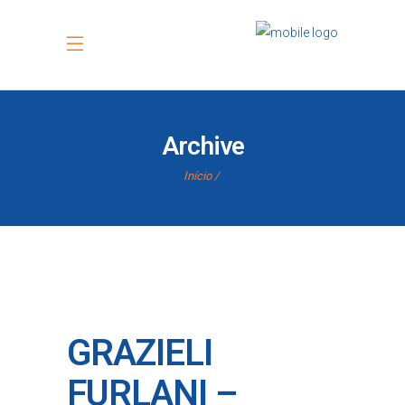
Archive
Início
GRAZIELI
FURLANI –