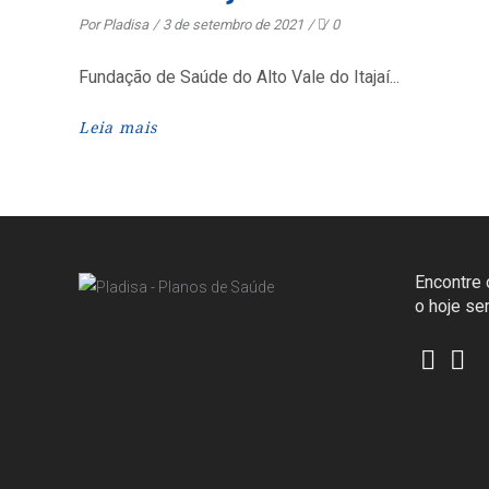
Por
Pladisa
3 de setembro de 2021
0
Fundação de Saúde do Alto Vale do Itajaí
Leia mais
Encontre o
o hoje s