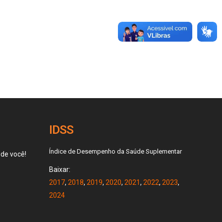
IDSS
Índice de Desempenho da Saúde Suplementar
 de você!
Baixar:
2017
,
2018
,
2019
,
2020
,
2021
,
2022
,
2023
,
2024