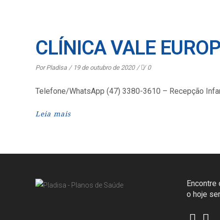
CLÍNICA VALE EURO
Por
Pladisa
19 de outubro de 2020
0
Telefone/WhatsApp (47) 3380-3610 – Recepção Infan
Leia mais
Encontre o
o hoje s