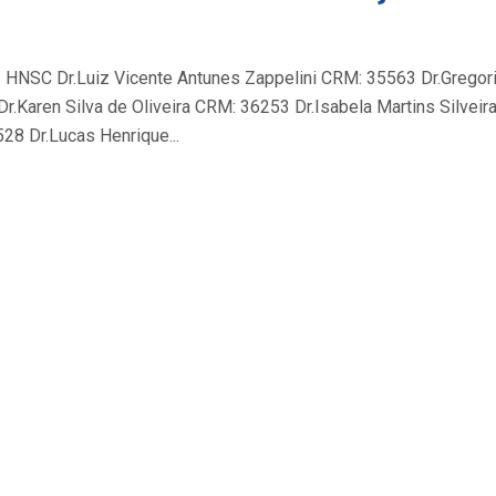
 Dr.Luiz Vicente Antunes Zappelini CRM: 35563 Dr.Gregorio
.Karen Silva de Oliveira CRM: 36253 Dr.Isabela Martins Silvei
528 Dr.Lucas Henrique