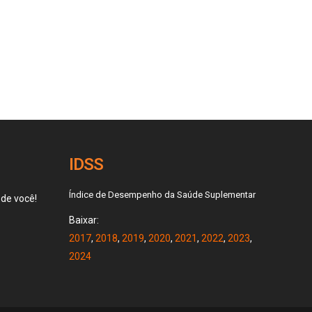
IDSS
Índice de Desempenho da Saúde Suplementar
 de você!
Baixar:
2017
,
2018
,
2019
,
2020
,
2021
,
2022
,
2023
,
2024