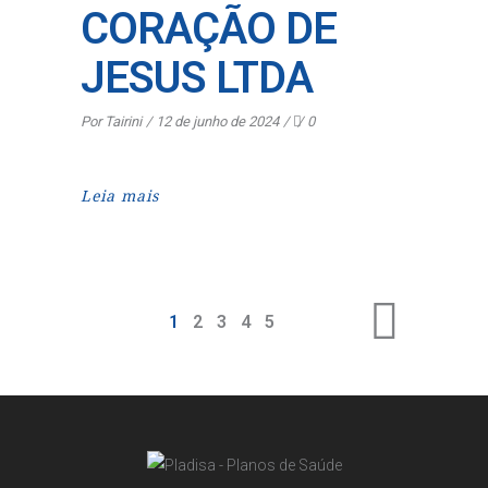
CORAÇÃO DE
JESUS LTDA
Por
Tairini
12 de junho de 2024
0
Leia mais
1
2
3
4
5