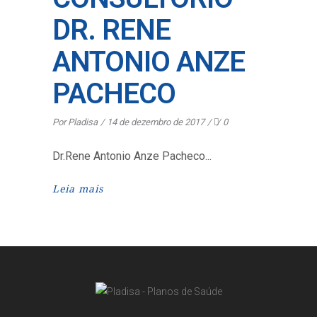
DR. RENE
ANTONIO ANZE
PACHECO
Por
Pladisa
14 de dezembro de 2017
0
Dr.Rene Antonio Anze Pacheco
Leia mais