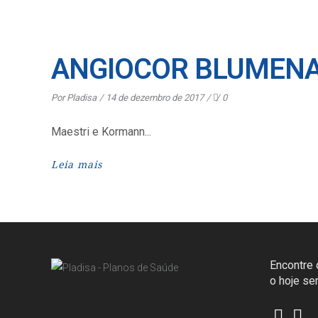
ANGIOCOR BLUMEN
Por
Pladisa
14 de dezembro de 2017
0
Maestri e Kormann
Leia mais
Encontre o
o hoje s