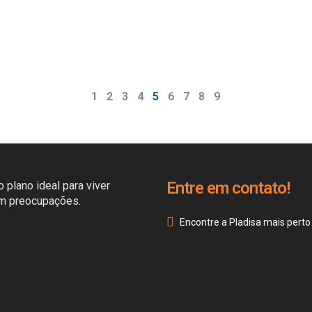
1
2
3
4
5
6
7
8
9
Entre em contato!
 plano ideal para viver
em preocupações.
Encontre a Pladisa mais perto