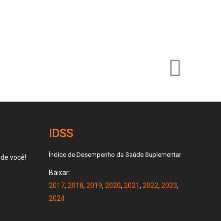
IDSS
Índice de Desempenho da Saúde Suplementar
 de você!
Baixar:
2017
,
2018
,
2019
,
2020
,
2021
,
2022
,
2023
,
2024