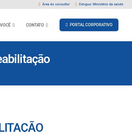
Área do consultor
Dengue: Ministério da saúde
PORTAL CORPORATIVO
 VOCÊ
CONTATO
eabilitação
ILITAÇÃO