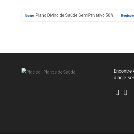
Plano Divino de Saúde SemiPrivativo 50%
Nome:
Registro
Encontre o
o hoje s