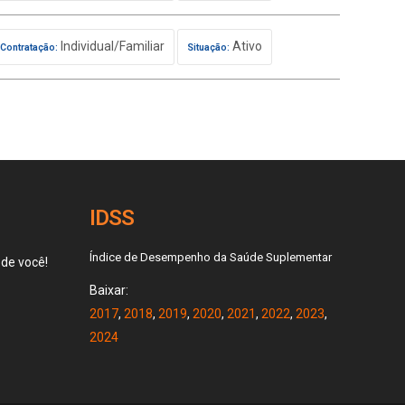
Individual/Familiar
Ativo
Contratação:
Situação:
IDSS
Índice de Desempenho da Saúde Suplementar
 de você!
Baixar:
2017
,
2018
,
2019
,
2020
,
2021
,
2022
,
2023
,
2024