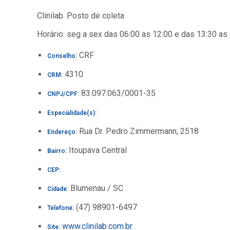
Clinilab. Posto de coleta
Horário: seg a sex das 06:00 as 12:00 e das 13:30 as
CRF
Conselho:
4310
CRM:
83.097.063/0001-35
CNPJ/CPF:
Especialidade(s):
Rua Dr. Pedro Zimmermann, 2518
Endereço:
Itoupava Central
Bairro:
CEP:
Blumenau / SC
Cidade:
(47) 98901-6497
Telefone:
www.clinilab.com.br
Site: