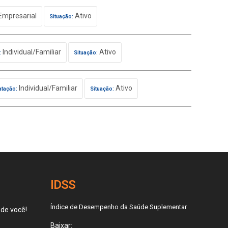
Empresarial
Ativo
Situação:
Individual/Familiar
Ativo
:
Situação:
Individual/Familiar
Ativo
atação:
Situação:
IDSS
Índice de Desempenho da Saúde Suplementar
 de você!
Baixar: