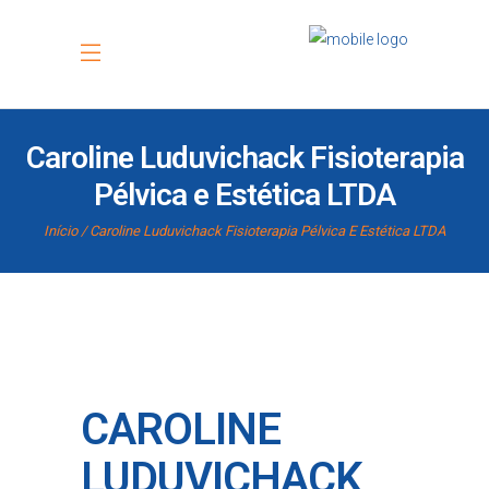
Caroline Luduvichack Fisioterapia
Pélvica e Estética LTDA
Início
Caroline Luduvichack Fisioterapia Pélvica E Estética LTDA
CAROLINE
LUDUVICHACK