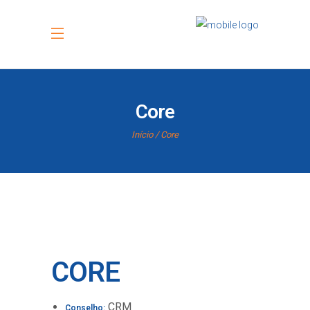
Core
Início
Core
CORE
CRM
Conselho: