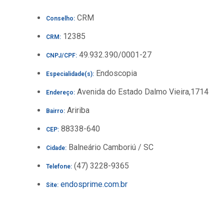
CRM
Conselho:
12385
CRM:
49.932.390/0001-27
CNPJ/CPF:
Endoscopia
Especialidade(s):
Avenida do Estado Dalmo Vieira,1714
Endereço:
Aririba
Bairro:
88338-640
CEP:
Balneário Camboriú / SC
Cidade:
(47) 3228-9365
Telefone:
endosprime.com.br
Site: