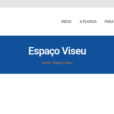
INÍCIO
A PLADISA
PARA
Espaço Viseu
Início
Espaço Viseu