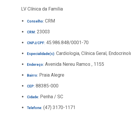
LV Clínica da Família
CRM
Conselho:
23003
CRM:
45.986.848/0001-70
CNPJ/CPF:
Cardiologia, Clínica Geral, Endocrin
Especialidade(s):
Avenida Nereu Ramos , 1155
Endereço:
Praia Alegre
Bairro:
88385-000
CEP:
Penha / SC
Cidade:
(47) 3170-1171
Telefone: