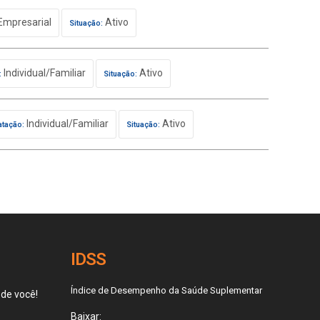
Empresarial
Ativo
Situação:
Individual/Familiar
Ativo
:
Situação:
Individual/Familiar
Ativo
atação:
Situação:
IDSS
Índice de Desempenho da Saúde Suplementar
 de você!
Baixar: