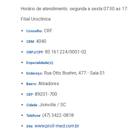
Horário de atendimento: segunda a sexta 07:30 as 17
Filial Uroclínica
CRF
Conselho:
4040
CRM:
83.161.224/0001-02
CNPJ/CPF:
Especialidade(s):
Rua Otto Boehm, 477 - Sala 01
Endereço:
Atiradores
Bairro:
89201-700
CEP:
Joinville / SC
Cidade:
(47) 3422-0818
Telefone:
www.proll-med.com.br
Site: