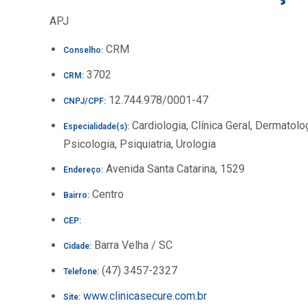
APJ
CRM
Conselho:
3702
CRM:
12.744.978/0001-47
CNPJ/CPF:
Cardiologia, Clínica Geral, Dermatolo
Especialidade(s):
Psicologia, Psiquiatria, Urologia
Avenida Santa Catarina, 1529
Endereço:
Centro
Bairro:
CEP:
Barra Velha / SC
Cidade:
(47) 3457-2327
Telefone:
www.clinicasecure.com.br
Site: