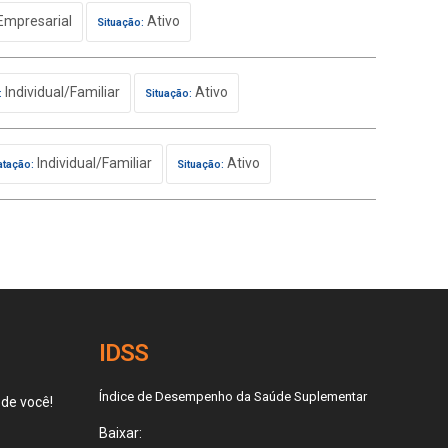
Empresarial
Ativo
Situação:
Individual/Familiar
Ativo
:
Situação:
Individual/Familiar
Ativo
atação:
Situação:
IDSS
Índice de Desempenho da Saúde Suplementar
 de você!
Baixar: