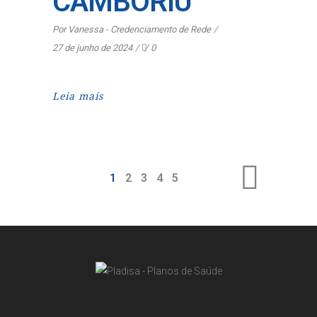
CAMBORIÚ
Por
Vanessa - Credenciamento de Rede
27 de junho de 2024
0
Leia mais
1
2
3
4
5