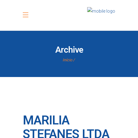
Archive
Início
MARILIA
STEFANES LTDA